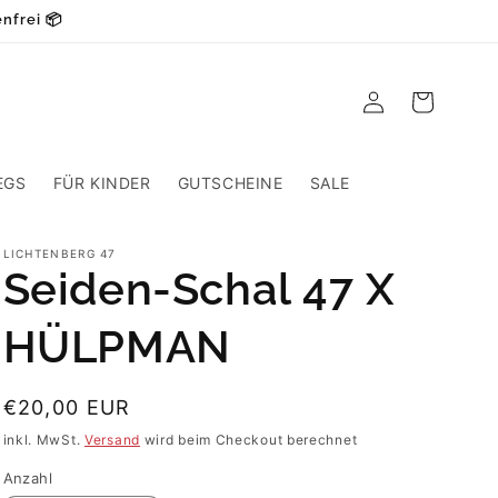
nfrei 📦
Einloggen
Warenkorb
EGS
FÜR KINDER
GUTSCHEINE
SALE
LICHTENBERG 47
Seiden-Schal 47 X
HÜLPMAN
Normaler
€20,00 EUR
Preis
inkl. MwSt.
Versand
wird beim Checkout berechnet
Anzahl