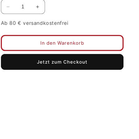
Verringere
Erhöhe
die
die
Menge
Menge
Ab 80 € versandkostenfrei
für
für
Seiden-
Seiden-
Schal
Schal
In den Warenkorb
47
47
X
X
HÜLPMAN
HÜLPMAN
Jetzt zum Checkout