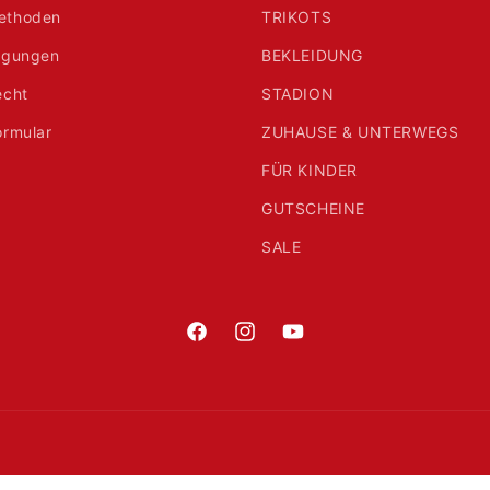
ethoden
TRIKOTS
ngungen
BEKLEIDUNG
echt
STADION
ormular
ZUHAUSE & UNTERWEGS
FÜR KINDER
GUTSCHEINE
SALE
Facebook
Instagram
YouTube