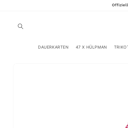
Direkt
Offizie
zum
Inhalt
DAUERKARTEN
47 X HÜLPMAN
TRIKO
Zu
Produktinformationen
springen