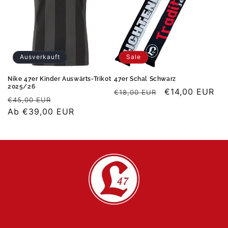
i
e
:
Ausverkauft
Sale
Nike 47er Kinder Auswärts-Trikot
47er Schal Schwarz
2025/26
Normaler
Verkaufspreis
€14,00 EUR
€18,00 EUR
Normaler
Verkaufspreis
€45,00 EUR
Preis
Preis
Ab €39,00 EUR