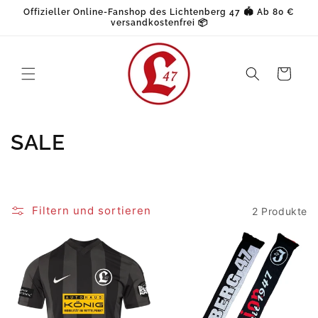
Direkt
Offizieller Online-Fanshop des Lichtenberg 47 🏟️ Ab 80 €
zum
versandkostenfrei 📦
Inhalt
Warenkorb
K
SALE
a
t
Filtern und sortieren
2 Produkte
e
g
o
r