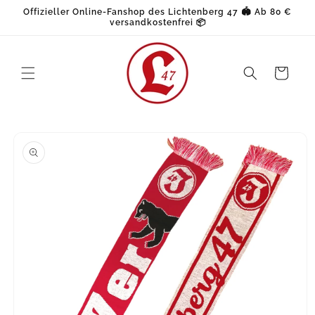
Direkt
Offizieller Online-Fanshop des Lichtenberg 47 🏟️ Ab 80 €
zum
versandkostenfrei 📦
Inhalt
Warenkorb
oduktinformationen
ringen