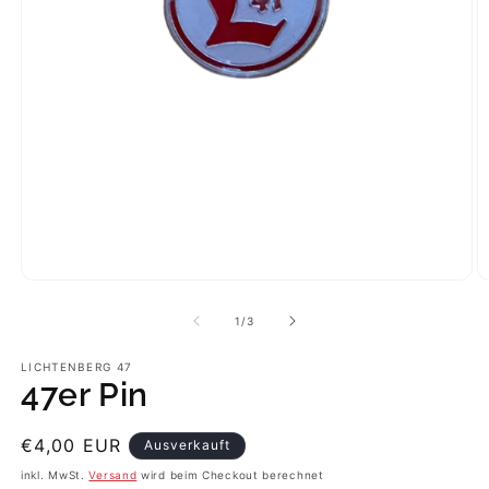
Medien
M
1
2
in
in
von
1
/
3
Modal
M
öffnen
ö
LICHTENBERG 47
47er Pin
Normaler
€4,00 EUR
Ausverkauft
Preis
inkl. MwSt.
Versand
wird beim Checkout berechnet