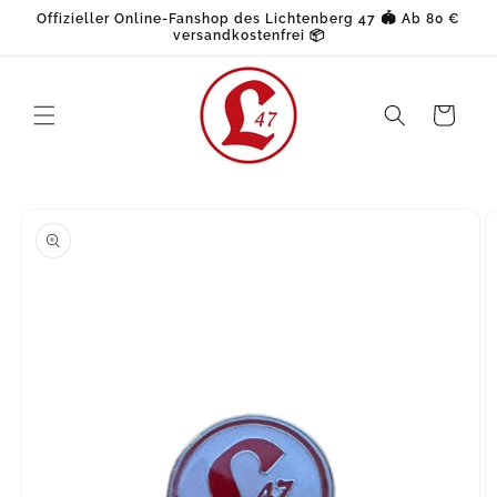
Direkt
Offizieller Online-Fanshop des Lichtenberg 47 🏟️ Ab 80 €
zum
versandkostenfrei 📦
Inhalt
Warenkorb
oduktinformationen
ringen