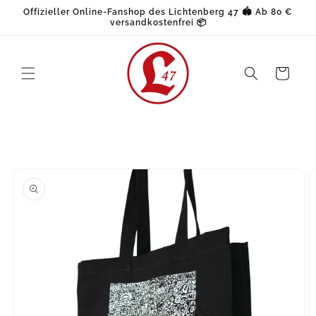
Direkt
Offizieller Online-Fanshop des Lichtenberg 47 🏟️ Ab 80 €
zum
versandkostenfrei 📦
Inhalt
Warenkorb
oduktinformationen
ringen