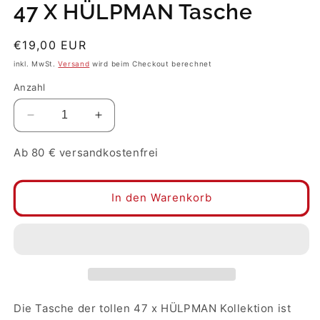
47 X HÜLPMAN Tasche
Normaler
€19,00 EUR
Preis
inkl. MwSt.
Versand
wird beim Checkout berechnet
Anzahl
Verringere
Erhöhe
die
die
Menge
Menge
Ab 80 € versandkostenfrei
für
für
47
47
X
X
In den Warenkorb
HÜLPMAN
HÜLPMAN
Tasche
Tasche
Die Tasche der tollen 47 x HÜLPMAN Kollektion ist